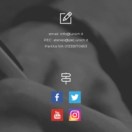
email:
info@unich.it
PEC:
ateneo@pec.unich.it
Partita IVA 01335970693