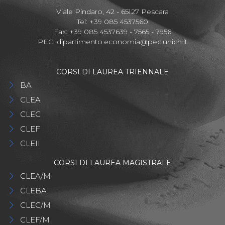
Viale Pindaro, 42 - 65127 Pescara
Tel: +39 085 4537560
Fax: +39 085 4537639 - 7565 - 7956
PEC:
dipartimento.economia@pec.unich.it
CORSI DI LAUREA TRIENNALE
BA
CLEA
CLEC
CLEF
CLEII
CORSI DI LAUREA MAGISTRALE
CLEA/M
CLEBA
CLEC/M
CLEF/M