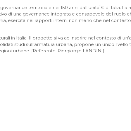
governance territoriale nei 150 anni dall’unitaÌ€ d’Italia: La 
iettivo di una governance integrata e consapevole del ruolo ch
a, esercita nei rapporti interni non meno che nel contesto 
tturali in Italia: Il progetto si va ad inserire nel contesto di 
idati studi sull’armatura urbana, propone un unico livello te
egioni urbane. [Referente: Piergiorgio LANDINI]