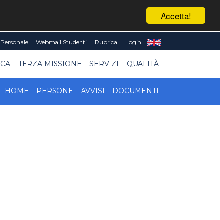
Accetta!
Personale
Webmail Studenti
Rubrica
Login
ICA
TERZA MISSIONE
SERVIZI
QUALITÀ
HOME
PERSONE
AVVISI
DOCUMENTI