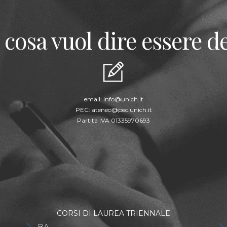
 cosa vuol dire essere de
email:
info@unich.it
PEC:
ateneo@pec.unich.it
Partita IVA 01335970693
CORSI DI LAUREA TRIENNALE
BA