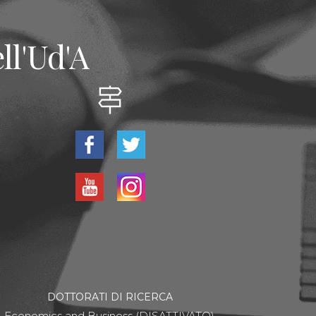
ll'Ud'A
DOTTORATI DI RICERCA
Economics and Business (DISATTIVATO)