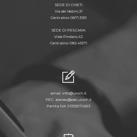
SEDE DI CHIETI
Via dei Vestini,31
Centralino 0871.3551
SEDE DI PESCARA
Viale Pindaro,42
Centralino 085.45371
email:
info@unich.it
PEC:
ateneo@pec.unich.it
Partita IVA 01335970693