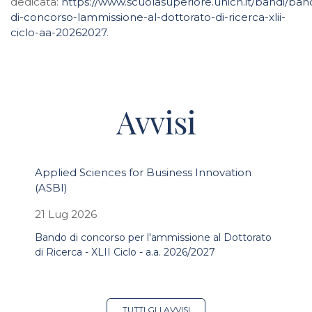
dedicata:
https://www.scuolasuperiore.unich.it/bandi/ban
di-concorso-lammissione-al-dottorato-di-ricerca-xlii-
ciclo-aa-20262027
.
Avvisi
Applied Sciences for Business Innovation
(ASBI)
21 Lug 2026
Bando di concorso per l'ammissione al Dottorato
di Ricerca - XLII Ciclo - a.a. 2026/2027
TUTTI GLI AVVISI