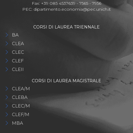
Fax: +39 085 4537639 - 7565 - 7956
PEC:
dipartimento.economia@pec.unich.it
CORSI DI LAUREA TRIENNALE
BA
CLEA
CLEC
CLEF
CLEII
CORSI DI LAUREA MAGISTRALE
CLEA/M
CLEBA
CLEC/M
CLEF/M
MBA